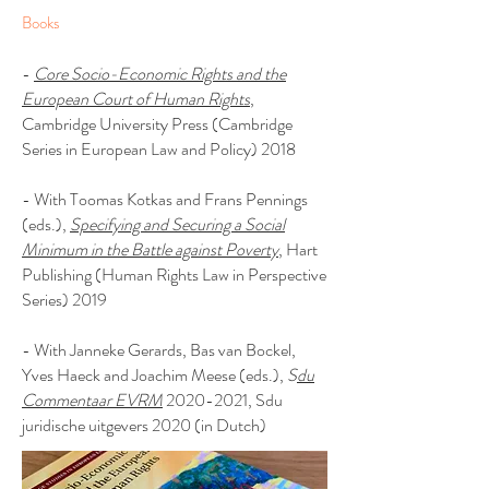
Books
-
Core Socio-Economic Rights and the
European Court of Human Rights
,
Cambridge University Press (Cambridge
Series in European Law and Policy) 2018
- With Toomas Kotkas and Frans Pennings
(eds.),
Specifying and Securing a Social
Minimum in the Battle against Poverty
, Hart
Publishing (Human Rights Law in Perspective
Series) 2019
- With Janneke Gerards, Bas van Bockel,
Yves Haeck and Joachim Meese (eds.),
S
du
Commentaar EVRM
2020-2021
, Sdu
juridische uitgevers 2020 (in Dutch)