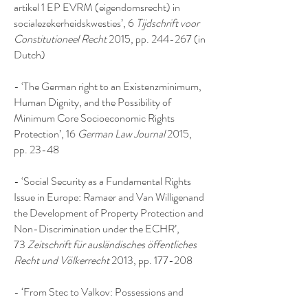
artikel 1 EP EVRM (eigendomsrecht) in
socialezekerheidskwesties’, 6
Tijdschrift voor
Constitutioneel Recht
2015, pp. 244-267 (in
Dutch)
- ‘The German right to an Existenzminimum,
Human Dignity, and the Possibility of
Minimum Core Socioeconomic Rights
Protection’, 16
German Law Journal
2015,
pp. 23-48
- ‘Social Security as a Fundamental Rights
Issue in Europe: Ramaer and Van Willigenand
the Development of Property Protection and
Non-Discrimination under the ECHR’,
73
Zeitschrift für ausländisches öffentliches
Recht und Völkerrecht
2013, pp. 177-208
- ‘From Stec to Valkov: Possessions and
Margins in the Social Security Case Law of