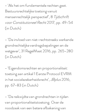
- ‘Als het om fundamentele rechten gaat.
Bestuursrechtelijke toetsing vanuit
mensenrechtelijk perspectief’, 8
Tijdschrift
voor Constitutioneel Recht
2017, pp. 49-54
(in Dutch)
- ‘De invloed van niet-rechtstreeks werkende
grondrechtelijke verdragsbepalingen en de
wetgever’, 31 RegelMaat 2016, pp. 265-280
(in Dutch)
- ‘Eigendomsrechten en proportionaliteit:
toetsing aan artikel 1 Eerste Protocol EVRM
in het socialezekerheidsrecht’,
JBplus
2016,
pp. 67-83 (in Dutch)
- ‘De reikwijdte van grondrechten in tijden
van proportionaliteitstoetsing. Over de
noodzaak van een betere afbakening van