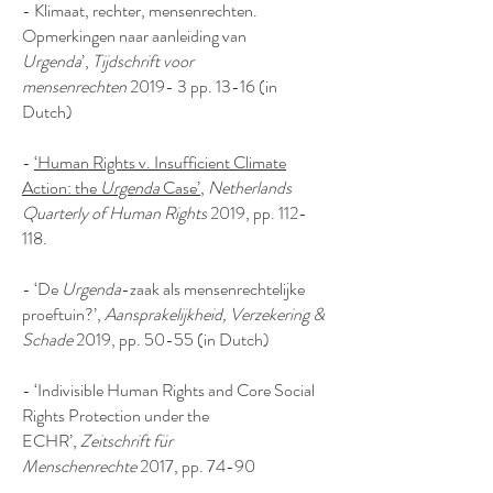
- Klimaat, rechter, mensenrechten.
Opmerkingen naar aanleiding van
Urgenda
’,
Tijdschrift voor
mensenrechten
2019- 3 pp. 13-16 (in
Dutch)
-
‘Human Rights v. Insufficient Climate
Action: the
Urgenda
Case’
,
Netherlands
Quarterly of Human Rights
2019, pp. 112-
118.
- ‘De
Urgenda
-zaak als mensenrechtelijke
proeftuin?’,
Aansprakelijkheid, Verzekering &
Schade
2019, pp. 50-55 (in Dutch)
- ‘Indivisible Human Rights and Core Social
Rights Protection under the
ECHR’,
Zeitschrift für
Menschenrechte
2017, pp. 74-90