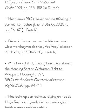
12
Tijdschrift voor Constitutioneel
Recht
2021, pp. 166-188 (in Dutch)
- ‘Het nieuwe 91(2)-beleid van de Afdeling in
een mensenrechtelijk licht’,
JBplus
2020-3,
pp. 36-47 (in Dutch)
- ‘De evolutie van mensenrechten en haar
wisselwerking met de trias’, Ars Aequi oktober
2020-10, pp. 901-910 (in Dutch)
- With Kaisa de Bel,
‘Facing Financialization in
the Housing Sector: A Human Right to
Adequate Housing for All’
,
38(2)
Netherlands Quarterly of Human
Rights
2020, pp. 94-114
- ‘Het recht op een rechtvaardiging en hoe de
Hoge Raad in Urgenda de bescherming van
fundamentele rechen serieus