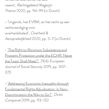
neemt’,
Rechtsgeleerd Magazijn
Themis
2020, pp. 94-99 (in Dutch)
- ‘Urgenda, het EVRM, en het recht op een
rechtvaardiging voor
overheidsbeleid’,
Overheid &
Aansprakelijkheid
2020, pp. 5-7 (in Dutch)
-
‘The Right to Minimum Subsistence and
Property Protection under the ECHR: Never
the Twain Shall Meet?’
, 21(4)
European
Journal of Social Security
2019, pp. 307-
325
-
‘Addressing Economic Inequality through
Fundamental Rights Adjudication: Is Non-
Discrimination the Way to Go?’,
Diritti
Comparati
2019, pp. 113-132